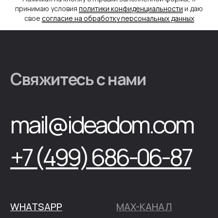
принимаю условия
политики конфиденциальности
и даю
свое
согласие на обработку персональных данных
Выставочный дом BARN-35
Выставка домов “Малоэтажная страна”
Адрес: Москва, 84-й километр МКАД, вл3с1, д.41
График работы: Ежедневно с 10:00 до 19:00
Ближайшее метро: Алтуфьево,
Физтех,
Лианозово
ЗАПИСАТЬСЯ НА ЭКСКУРСИЮ
ООО "Идея Хоум"
ИНН 7731367575/ КПП 773401001
ОГРН 1177746499039
Политика конфиденциальности
Согласие на обработку персональных данных
Свидетельство на товарный знак IDEADOM
Любые фото- видео- материалы, дизайнерские решения, проекты домов и
сооружений, архитектурные и конструкторские решения, опубликованные
на сайте ideadom.ru, ideadom.com, smart.ideadom.ru, trend.ideadom.ru,
arenda.ideadom.ru, b2b.ideadom.ru, modules.ideadom.ru, franchise-
ideadom.ru, invest.ideadom.ru являются исключительной
интеллектуальной собственностью ООО ИдеяХоум. Охрана авторских и
исключительных прав защищена Законом. Любое их использование (в том
числе в личных и коммерческих целях) без согласия на то Правообладателя
запрещено. В случае выявления фактов нарушения данного ограничения
виновное лицо будет преследоваться Правообладателем по Закону, с
наложением предусмотренных нормами права штрафных санкций и
возмещения нанесенных такими действиями убытков. Обращаем ваше
внимание на то, что данный интернет-сайт, а также вся информация о
товарах и ценах, предоставленная на нём, носит исключительно