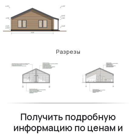
Разрезы
Свяжитесь с нами
mail@ideadom.com
+7 (499) 686-06-87
Получить подробную
информацию по ценам и
WHATSAPP
MAX-КАНАЛ