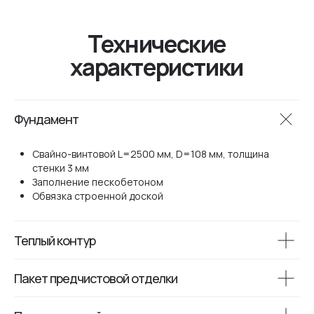
Отправить
Нажимая на кнопку отправки заполненной формы, я принимаю
условия
политики конфиденциальности
и даю свое
согласие на
обработку персональных данных
Фундамент
Изменим любой
Свайно-винтовой L=2500 мм, D=108 мм, толщина
типовой проект под
стенки 3 мм
ваши потребности
Заполнение пескобетоном
Обвязка строенной доской
Теплый контур
Пакет предчистовой отделки