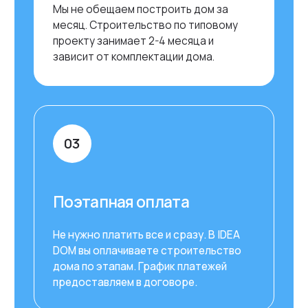
Адрес: Москва, 84-й километр МКАД, вл3с1, д.41
График работы: Ежедневно с 10:00 до 19:00
Ближайшее метро: Алтуфьево,
Физтех,
Лианозово
ЗАПИСАТЬСЯ НА ЭКСКУРСИЮ
ООО "Идея Хоум"
ИНН 7731367575/ КПП 773401001
ОГРН 1177746499039
Политика конфиденциальности
Согласие на обработку персональных данных
Свидетельство на товарный знак IDEADOM
Любые фото- видео- материалы, дизайнерские решения, проекты домов и
сооружений, архитектурные и конструкторские решения, опубликованные
на сайте ideadom.ru, ideadom.com, smart.ideadom.ru, trend.ideadom.ru,
arenda.ideadom.ru, b2b.ideadom.ru, modules.ideadom.ru, franchise-
ideadom.ru, invest.ideadom.ru являются исключительной
интеллектуальной собственностью ООО ИдеяХоум. Охрана авторских и
исключительных прав защищена Законом. Любое их использование (в том
числе в личных и коммерческих целях) без согласия на то Правообладателя
запрещено. В случае выявления фактов нарушения данного ограничения
виновное лицо будет преследоваться Правообладателем по Закону, с
наложением предусмотренных нормами права штрафных санкций и
возмещения нанесенных такими действиями убытков. Обращаем ваше
внимание на то, что данный интернет-сайт, а также вся информация о
товарах и ценах, предоставленная на нём, носит исключительно
информационный характер и ни при каких условиях не является публичной
офертой, определяемой положениями Статьи 437 Гражданского кодекса
Российской Федерации.
*Продукты компании Meta признаны экстремистскими организациями и
запрещены на территории РФ.