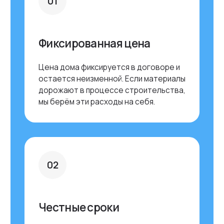
YOUTUBE
INSTAGRAM*
RUTUBE
FACEBOOK*
Офис продаж в Москве
Бизнес-центр Селектика
Адрес: Варшавское шоссе, 150к2, эт 10, оф 1008
График работы: Ежедневно с 10:00 до 19:00
Ближайшее метро: ул. Академика Янгеля
ЗАПИСАТЬСЯ НА ЭКСКУРСИЮ
Выставочный дом GLASSBOX-85
Коттеджный поселок Panorama River
Адрес: Московская обл., Ступинский р-н, д. Бекетово
График работы: Ежедневно с 10:00 до 19:00
Посещение доступно после предварительной записи
ЗАПИСАТЬСЯ НА ЭКСКУРСИЮ
Выставочный дом BARN-35
Выставка домов “Малоэтажная страна”