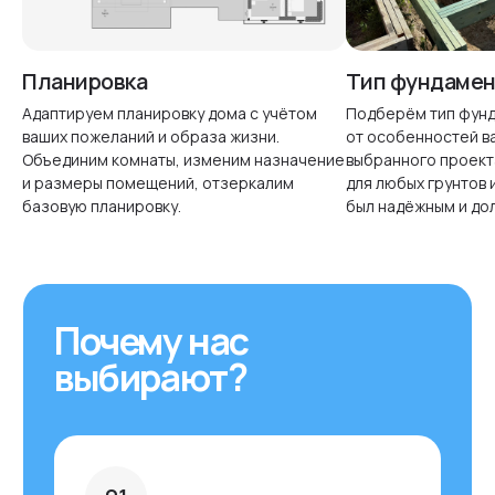
Планировка
Тип фундамен
Адаптируем планировку дома с учётом
Подберём тип фунд
ваших пожеланий и образа жизни.
от особенностей ва
Объединим комнаты, изменим назначение
выбранного проект
Свяжитесь с нами
и размеры помещений, отзеркалим
для любых грунтов 
базовую планировку.
был надёжным и до
mail@ideadom.com
+7 (499) 686-06-87
WHATSAPP
MAX-КАНАЛ
TELEGRAM
TG-КАНАЛ
MAX
ДЗЕН
ВКОНТАКТЕ
PINTEREST