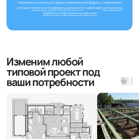
04
Контроль качества
Используем фото/видео фиксацию,
штатную приемку технадзором 4
основных этапов работ и внеплановые
проверки руководством.
Более 50
типовых
проектов
Посмотреть
остальные проекты
В каталог