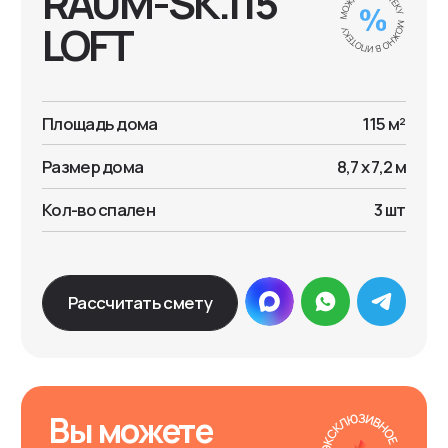
Кол-во спален
3 шт
TEST DRIVE
Рассчитать смету
Вы можете
пожить в доме
перед
строительством
Хочу пожить в доме
Калькулятор стоимости