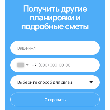
02
Честные сроки
Мы не обещаем построить дом за
месяц. Строительство по типовому
проекту занимает 2-4 месяца и
зависит от комплектации дома.
03
Поэтапная оплата
Не нужно платить все и сразу. В IDEA
DOM вы оплачиваете строительство
дома по этапам. График платежей
предоставляем в договоре.