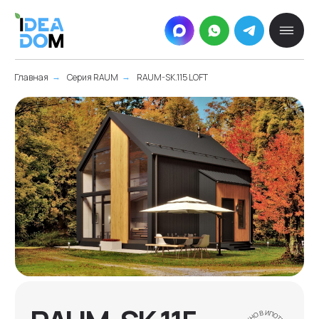
Главная
Серия RAUM
RAUM-SK.115 LOFT
→
→
RAUM-SK.115
LOFT
Площадь дома
115 м²
Размер дома
8,7 х 7,2 м